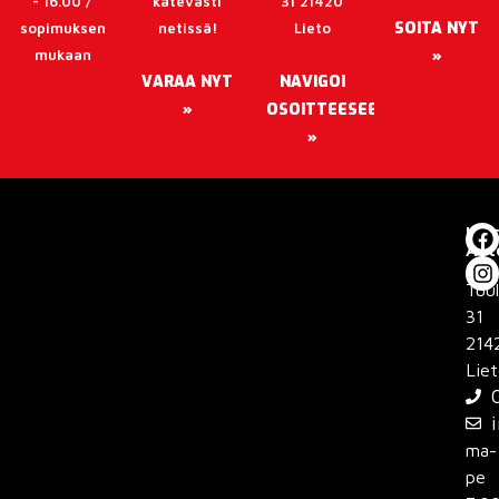
- 16.00 /
kätevästi
31 21420
SOITA NYT
sopimuksen
netissä!
Lieto
mukaan
»
VARAA NYT
NAVIGOI
»
OSOITTEESEEN
»
Lie
Aut
Oy
Tuul
31
214
Lie
ma-
pe