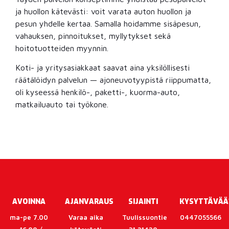
ja huollon kätevästi: voit varata auton huollon ja
pesun yhdelle kertaa. Samalla hoidamme sisäpesun,
vahauksen, pinnoitukset, myllytykset sekä
hoitotuotteiden myynnin.
Koti- ja yritysasiakkaat saavat aina yksilöllisesti
räätälöidyn palvelun — ajoneuvotyypistä riippumatta,
oli kyseessä henkilö-, paketti-, kuorma-auto,
matkailuauto tai työkone.
AVOINNA
AJANVARAUS
SIJAINTI
KYSYTTÄVÄÄ
ma-pe 7.00
Varaa aika
Tuulissuontie
0447055566